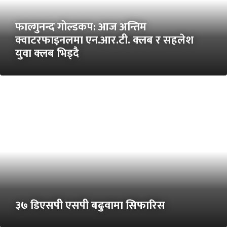
फाल्गुनन्द गोल्डकप: आज अन्तिम
क्वाटरफाइनलमा एन.आर.टी. क्लब र सहलेश
युवा क्लब भिड्दै
३७ डिएसपी एसपी बढुवामा सिफारिस