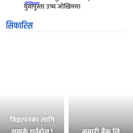
युवापुस्ता उच्च जोखिममा
सिफारिस
विज्ञापनका लागि
सम्पर्क गर्नुहोस !
कुमारी बैंक लि