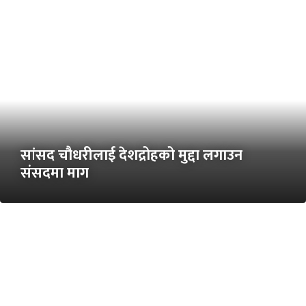
सांसद चौधरीलाई देशद्रोहको मुद्दा लगाउन
संसदमा माग