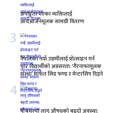
अपाङ्गता भएका व्यक्तिलाई
आयआर्जनमूलक सामग्री वितरण
3
नेपालका नयाँ उद्यमीलाई प्रोत्साहन गर्न
चार विद्यार्थीको अग्रसरता: ‘गैरनाफामूलक
संस्था’ मार्फत सिड फण्ड र मेन्टरसिप दिइने
4
पाँचथरमा लागु औषधको बढ्दो अवस्था: