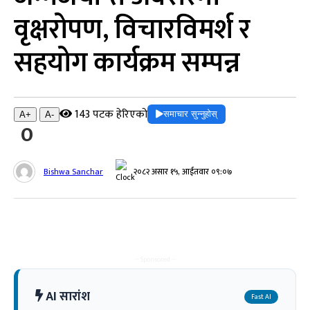
वृक्षरोपण, विचारविमर्श र
सहयोग कार्यक्रम सम्पन्न
143 पटक हेरिएको
समाचार सुन्नुहोस्
A+
A-
0
Bishwa Sanchar
२०८२ असार १५, आईतवार ०९:०७
-- Sponsored --
AI सारांश
Fast AI