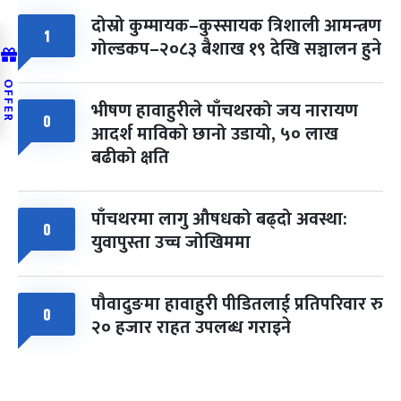
दोस्रो कुम्मायक–कुस्सायक त्रिशाली आमन्त्रण
1
गोल्डकप–२०८३ बैशाख १९ देखि सञ्चालन हुने
OFFER
भीषण हावाहुरीले पाँचथरको जय नारायण
0
आदर्श माविको छानो उडायो, ५० लाख
बढीको क्षति
पाँचथरमा लागु औषधको बढ्दो अवस्था:
0
युवापुस्ता उच्च जोखिममा
पौवादुङमा हावाहुरी पीडितलाई प्रतिपरिवार रु
0
२० हजार राहत उपलब्ध गराइने