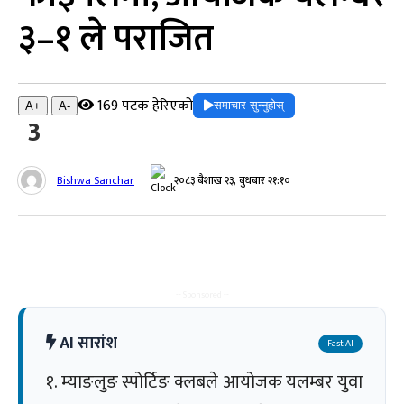
३–१ ले पराजित
169 पटक हेरिएको
समाचार सुन्नुहोस्
A+
A-
3
Bishwa Sanchar
२०८३ बैशाख २३, बुधबार २१:१०
-- Sponsored --
AI सारांश
Fast AI
१. म्याङलुङ स्पोर्टिङ क्लबले आयोजक यलम्बर युवा