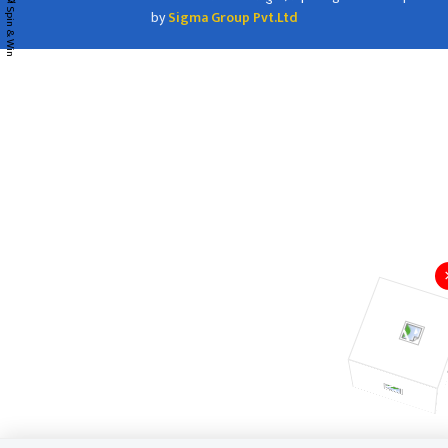
🎡 Spin & Win
by
Sigma Group Pvt.Ltd