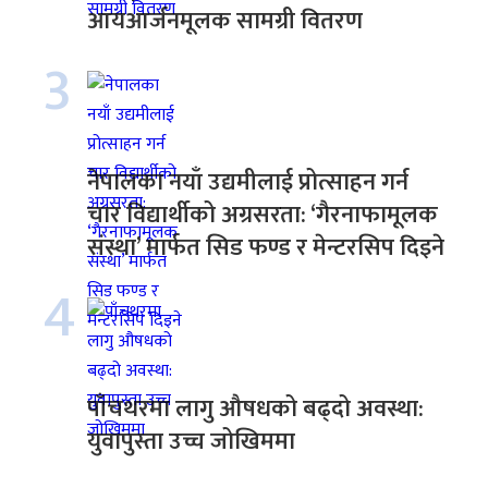
आयआर्जनमूलक सामग्री वितरण
3
नेपालका नयाँ उद्यमीलाई प्रोत्साहन गर्न
चार विद्यार्थीको अग्रसरता: ‘गैरनाफामूलक
संस्था’ मार्फत सिड फण्ड र मेन्टरसिप दिइने
4
पाँचथरमा लागु औषधको बढ्दो अवस्था:
युवापुस्ता उच्च जोखिममा