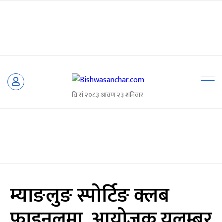
Skip
to
content
म्याङलुङ स्पोर्टिङ क्लब
फाइनलमा, आयोजक यलम्बर