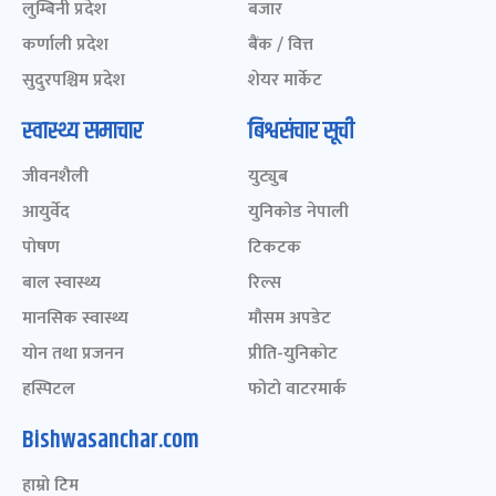
लुम्बिनी प्रदेश
बजार
कर्णाली प्रदेश
बैंक / वित्त
सुदुरपश्चिम प्रदेश
शेयर मार्केट
स्वास्थ्य समाचार
बिश्वसंचार सूची
जीवनशैली
युट्युब
आयुर्वेद
युनिकोड नेपाली
पोषण
टिकटक
बाल स्वास्थ्य
रिल्स
मानसिक स्वास्थ्य
मौसम अपडेट
योन तथा प्रजनन
प्रीति-युनिकोट
हस्पिटल
फोटो वाटरमार्क
Bishwasanchar.com
हाम्रो टिम