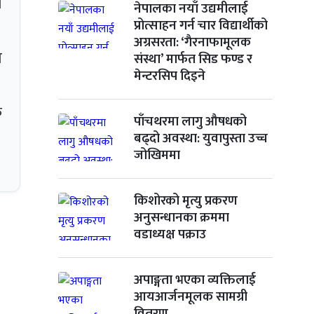
त
नेपालका नयाँ उद्यमीलाई
प्रोत्साहन गर्न चार विद्यार्थीको
अग्रसरता: ‘गैरनाफामूलक
ो
संस्था’ मार्फत सिड फण्ड र
मेन्टरसिप दिइने
ि
पाँचथरमा लागु औषधको
बढ्दो अवस्था: युवापुस्ता उच्च
जोखिममा
किशोरको मृत्यु प्रकरण
अनुसन्धानका क्रममा
वडाध्यक्ष पक्राउ
अपाङ्गता भएका व्यक्तिलाई
आयआर्जनमूलक सामग्री
वितरण