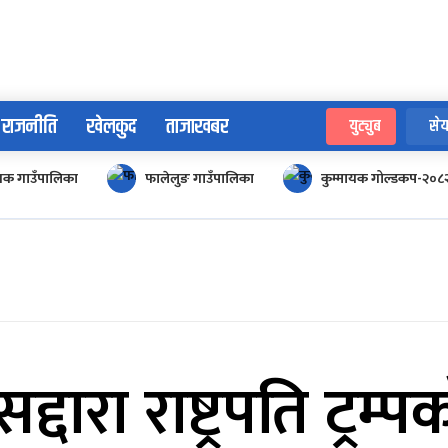
राजनीति
खेलकुद
ताजाखबर
युट्युब
सेय
ायक गाउँपालिका
फालेलुङ गाउँपालिका
कुम्मायक गोल्डकप-२०८
द्दारा राष्ट्रपति ट्रम्