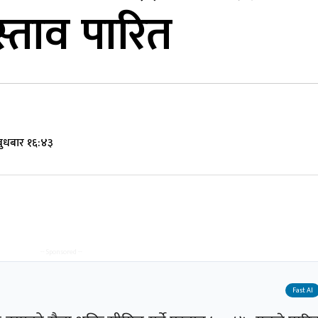
रस्ताव पारित
 बुधबार १६:४३
-- Sponsored --
Fast AI