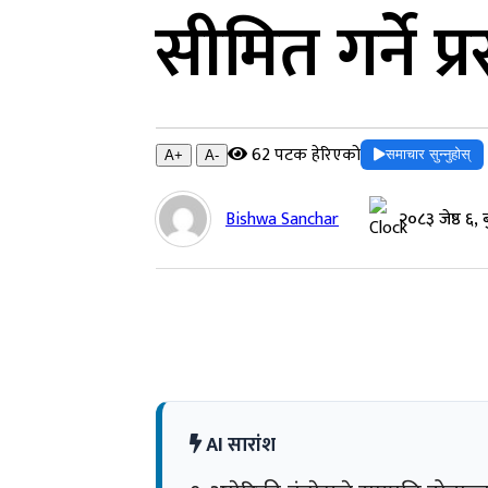
सीमित गर्ने प्
62 पटक हेरिएको
समाचार सुन्नुहोस्
A+
A-
Bishwa Sanchar
२०८३ जेष्ठ ६,
AI सारांश