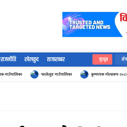
राजनीति
खेलकुद
ताजाखबर
युट्युब
सेय
ायक गाउँपालिका
फालेलुङ गाउँपालिका
कुम्मायक गोल्डकप-२०८