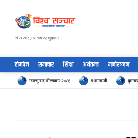
Skip
to
content
होमपेज
समाचार
शिक्षा
अर्थतन्त्र
मनोरञ्जन
फाल्गुनन्द गोल्डकप-२०८१
प्रधानमन्त्री
कुम्म