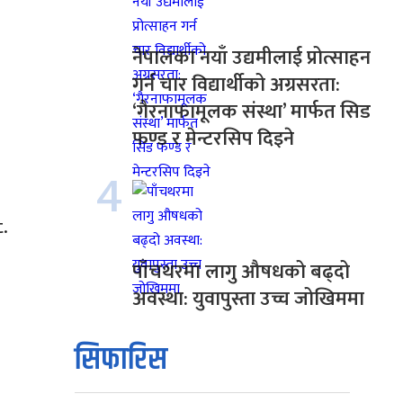
नेपालका नयाँ उद्यमीलाई प्रोत्साहन
गर्न चार विद्यार्थीको अग्रसरता:
‘गैरनाफामूलक संस्था’ मार्फत सिड
फण्ड र मेन्टरसिप दिइने
4
.
पाँचथरमा लागु औषधको बढ्दो
अवस्था: युवापुस्ता उच्च जोखिममा
सिफारिस