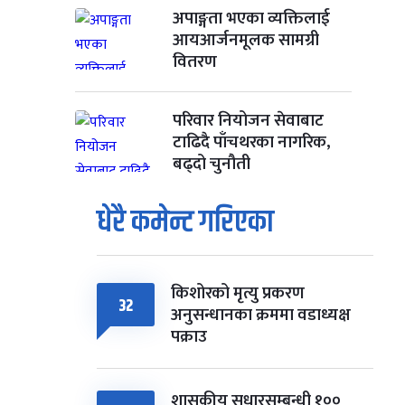
अपाङ्गता भएका व्यक्तिलाई
आयआर्जनमूलक सामग्री
वितरण
परिवार नियोजन सेवाबाट
टाढिदै पाँचथरका नागरिक,
बढ्दो चुनौती
धेरै कमेन्ट गरिएका
किशोरको मृत्यु प्रकरण
32
अनुसन्धानका क्रममा वडाध्यक्ष
पक्राउ
शासकीय सुधारसम्बन्धी १००