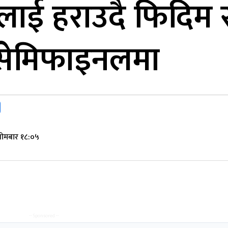
ीलाई हराउदै फिदिम स
सेमिफाइनलमा
सोमबार १८:०५
-- Sponsored --