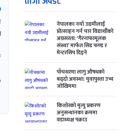
ताजा अपडेट
ो
नेपालका नयाँ उद्यमीलाई
प्रोत्साहन गर्न चार विद्यार्थीको
े
अग्रसरता: ‘गैरनाफामूलक
संस्था’ मार्फत सिड फण्ड र
मेन्टरसिप दिइने
ङ
पाँचथरमा लागु औषधको
५
बढ्दो अवस्था: युवापुस्ता उच्च
जोखिममा
किशोरको मृत्यु प्रकरण
अनुसन्धानका क्रममा
वडाध्यक्ष पक्राउ