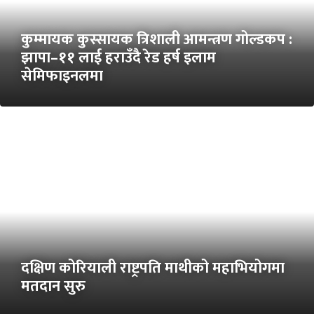
कुम्मायक कुस्सायक त्रिशाली आमन्त्रण गोल्डकप :
झापा–११ लाई हराउँदै रेड हर्ष इलाम
सेमिफाइनलमा
दक्षिण कोरियाली राष्ट्रपति माथीको महाभियोगमा
मतदान सुरु