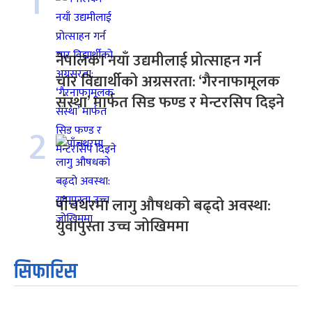
1
नेपालका नयाँ उद्यमीलाई प्रोत्साहन गर्न
चार विद्यार्थीको अग्रसरता: ‘गैरनाफामूलक
संस्था’ मार्फत सिड फण्ड र मेन्टरसिप दिइने
2
पाँचथरमा लागु औषधको बढ्दो अवस्था:
युवापुस्ता उच्च जोखिममा
सिफारिस