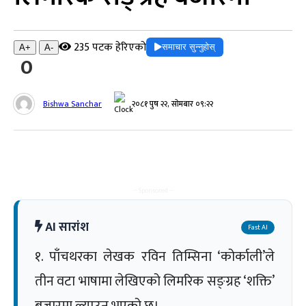
235 पटक हेरिएको
समाचार सुन्नुहोस्
A+
A-
0
Bishwa Sanchar
२०८१ पुष २२, सोमबार ०९:२२
-- Sponsored --
AI सारांश
Fast AI
१. पाँचथरका लेखक रविन तिम्सिना ‘कोर्काली’ले
तीन वटा भाषामा लेखिएको लिमरिक सङ्ग्रह ‘शक्ति’