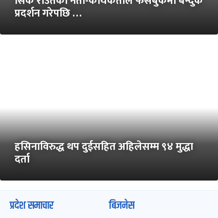
सिके राउतका नेता-कार्यकर्ताले फेसबुकमा बन्दुक
प्रदर्शन गरेपछि …
हसिनाविरुद्ध थप दुईसहित अहिलेसम्म ९४ मुद्धा
दर्ता
प्रदेश समाचार
बिजनेस