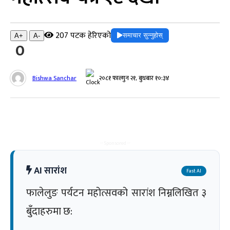
207 पटक हेरिएको
समाचार सुन्नुहोस्
A+
A-
0
Bishwa Sanchar
२०८१ फाल्गुन २१, बुधबार १०:३४
-- Sponsored --
AI सारांश
Fast AI
फालेलुङ पर्यटन महोत्सवको सारांश निम्नलिखित ३
बुँदाहरुमा छ: