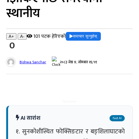
स्थानीय
101 पटक हेरिएको
समाचार सुन्नुहोस्
A+
A-
0
Bishwa Sanchar
२०८३ जेष्ठ ४, सोमबार १६:५९
-- Sponsored --
AI सारांश
Fast AI
१. सुनकोशीस्थित फोक्सिङटार र बङ्शिलाघाटको