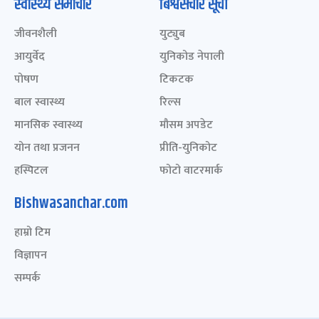
स्वास्थ्य समाचार
बिश्वसंचार सूची
जीवनशैली
युट्युब
आयुर्वेद
युनिकोड नेपाली
पोषण
टिकटक
बाल स्वास्थ्य
रिल्स
मानसिक स्वास्थ्य
मौसम अपडेट
योन तथा प्रजनन
प्रीति-युनिकोट
हस्पिटल
फोटो वाटरमार्क
Bishwasanchar.com
हाम्रो टिम
विज्ञापन
सम्पर्क