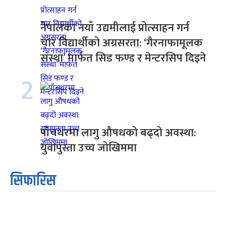
नेपालका नयाँ उद्यमीलाई प्रोत्साहन गर्न
चार विद्यार्थीको अग्रसरता: ‘गैरनाफामूलक
संस्था’ मार्फत सिड फण्ड र मेन्टरसिप दिइने
2
पाँचथरमा लागु औषधको बढ्दो अवस्था:
युवापुस्ता उच्च जोखिममा
सिफारिस