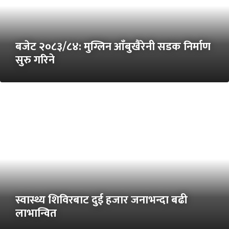
बजेट २०८३/८४: मुग्लिन आँबुखैरेनी सडक निर्माण
सुरु गरिने
स्वास्थ्य शिविरबाट दुई हजार जनाभन्दा बढी
लाभान्वित