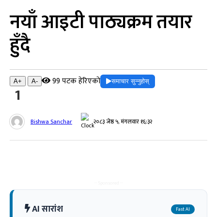
नयाँ आइटी पाठ्यक्रम तयार
हुँदै
99 पटक हेरिएको
समाचार सुन्नुहोस्
A+
A-
1
Bishwa Sanchar
२०८३ जेष्ठ ५, मंगलवार १६:३२
-- Sponsored --
AI सारांश
Fast AI