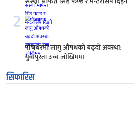
संस्था’ मार्फत सिड फण्ड र मेन्टरसिप दिइने
2
पाँचथरमा लागु औषधको बढ्दो अवस्था:
युवापुस्ता उच्च जोखिममा
सिफारिस