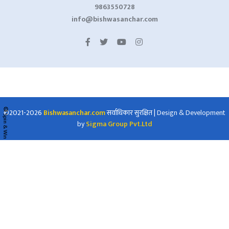
9863550728
info@bishwasanchar.com
🎡 Spin & Win
©2021-2026
Bishwasanchar.com
सर्वाधिकार सुरक्षित
|
Design & Development
by
Sigma Group Pvt.Ltd