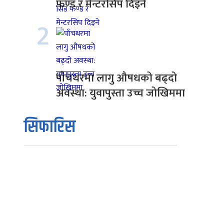
फण्ड र मेन्टरसिप दिइने
2
पाँचथरमा लागु औषधको बढ्दो
अवस्था: युवापुस्ता उच्च जोखिममा
सिफारिस