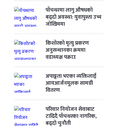
पाँचथरमा लागु औषधको
बढ्दो अवस्था: युवापुस्ता उच्च
जोखिममा
किशोरको मृत्यु प्रकरण
अनुसन्धानका क्रममा
वडाध्यक्ष पक्राउ
अपाङ्गता भएका व्यक्तिलाई
आयआर्जनमूलक सामग्री
वितरण
परिवार नियोजन सेवाबाट
टाढिदै पाँचथरका नागरिक,
बढ्दो चुनौती