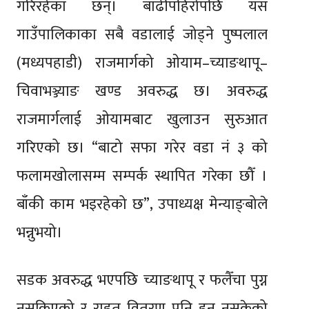
गरिरहेका छन्। बाढीपहिरोपछि यस
गाउँपालिकाका सबै वडालाई जोड्ने पुष्पलाल
(मध्यपहाडी) राजमार्गको ओयाम–च्याङथापू–
चिवाभञ्ज्याङ खण्ड अवरुद्ध छ। अवरुद्ध
राजमार्गलाई ओयामबाट खुलाउन सुरुआत
गरिएको छ। “बाटो सफा गरेर वडा नं ३ को
फलामखोलासम्म सम्पर्क स्थापित गरेका छौँ ।
बाँकी काम भइरहेको छ”, उपाध्यक्ष मेन्याङ्बोले
भन्नुभयो।
सडक अवरुद्ध भएपछि च्याङथापू र फलैँचा पुग्न
नसकिएको र राहत वितरण पनि हुन नसकेको