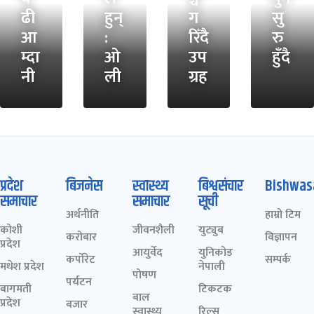
ढी
हुन्
ग
सु
आ
:
रिँदै
रु
म्दा
ओ
उप
हुँदै
नी
ली
ग्रह
प्रदेश
बिजनेस
स्वास्थ्य
बिश्वसंचार
Bishwas
समाचार
समाचार
सूची
अर्थनीति
हाम्रो टिम
कोशी
जीवनशैली
युट्युब
करोबार
विज्ञापन
प्रदेश
आयुर्वेद
युनिकोड
कर्पोरेट
सम्पर्क
मधेश प्रदेश
नेपाली
पोषण
पर्यटन
बागमती
टिकटक
बाल
प्रदेश
बजार
स्वास्थ्य
रिल्स