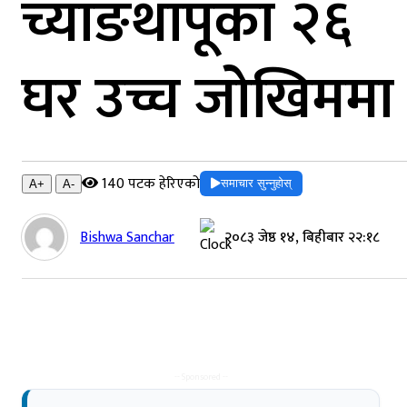
च्याङथापूका २६
घर उच्च जोखिममा
140 पटक हेरिएको
समाचार सुन्नुहोस्
A+
A-
Bishwa Sanchar
२०८३ जेष्ठ १४, बिहीबार २२:१८
-- Sponsored --