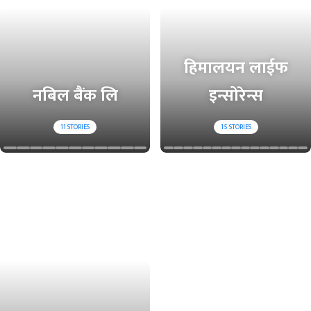
हिमालयन लाईफ
नबिल बैंक लि
इन्सोरेन्स
प
11
STORIES
15
STORIES
हि
वैदे
लाे
शि
पट
क
क
रो
टा
ज
वर
गा
र
री
हि
छा
पा
त