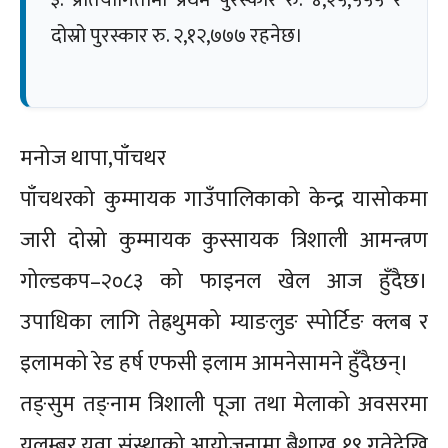
दोस्रो पुरस्कार रु. २,१२,७७७ रहनेछ।
मनोज थापा,पाँचथर
पाँचथरको कुम्मायक गाउँपालिकाको केन्द्र यासोकमा
जारी दोस्रो कुम्मायक कुस्सायक त्रिशाली आमन्त्रण
गोल्डकप–२०८३ को फाइनल खेल आज हुँदैछ।
उपाधिका लागि तेह्रथुमको म्याङलुङ स्पोर्टिङ क्लब र
इलामको रेड हर्ष एफसी इलाम आमनेसामने हुँदैछन्।
तङ्सुम तङ्नाम त्रिशाली पूजा तथा मेलाको अवसरमा
यलम्बर युवा संस्थाको आयोजनामा बैशाख १९ गतेदेखि