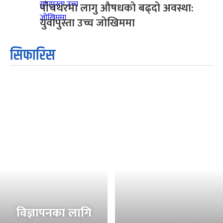
पाँचथरमा लागु औषधको बढ्दो अवस्था:
युवापुस्ता उच्च जोखिममा
सिफारिस
विज्ञापनका लागि