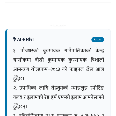
-- Sponsored --
AI सारांश
Fast AI
१. पाँचथरको कुम्मायक गाउँपालिकाको केन्द्र
यासोकमा दोस्रो कुम्मायक कुस्सायक त्रिशाली
आमन्त्रण गोल्डकप–२०८३ को फाइनल खेल आज
हुँदैछ।
२. उपाधिका लागि तेह्रथुमको म्याङलुङ स्पोर्टिङ
क्लब र इलामको रेड हर्ष एफसी इलाम आमनेसामने
हुँदैछन्।
३. प्रतियोगितामा प्रथम पुरस्कार रु. ४,२५,५५५ र