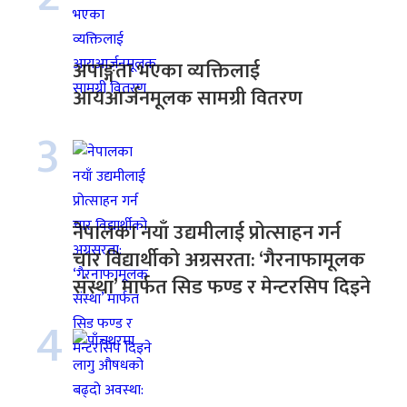
अपाङ्गता भएका व्यक्तिलाई
आयआर्जनमूलक सामग्री वितरण
3
नेपालका नयाँ उद्यमीलाई प्रोत्साहन गर्न
चार विद्यार्थीको अग्रसरता: ‘गैरनाफामूलक
संस्था’ मार्फत सिड फण्ड र मेन्टरसिप दिइने
4