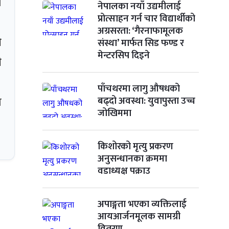
ण
नेपालका नयाँ उद्यमीलाई
प्रोत्साहन गर्न चार विद्यार्थीको
अग्रसरता: ‘गैरनाफामूलक
ी
संस्था’ मार्फत सिड फण्ड र
मेन्टरसिप दिइने
ी
पाँचथरमा लागु औषधको
ा
बढ्दो अवस्था: युवापुस्ता उच्च
जोखिममा
किशोरको मृत्यु प्रकरण
अनुसन्धानका क्रममा
वडाध्यक्ष पक्राउ
अपाङ्गता भएका व्यक्तिलाई
आयआर्जनमूलक सामग्री
वितरण