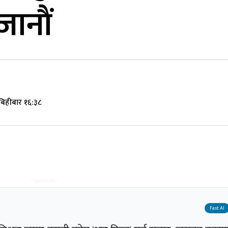
ानाैं
 बिहीबार १६:३८
-- Sponsored --
Fast AI