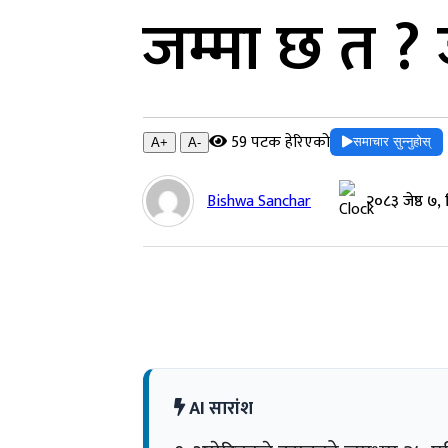
जम्मा छ त ? ज
59 पटक हेरिएको
समाचार सुन्नुहोस्
A+
A-
Bishwa Sanchar
२०८३ जेष्ठ ७,
AI सारांश