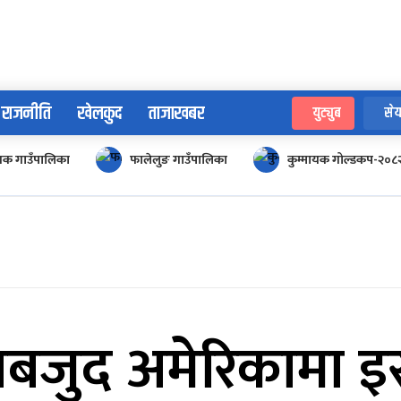
राजनीति
खेलकुद
ताजाखबर
युट्युब
सेय
ायक गाउँपालिका
फालेलुङ गाउँपालिका
कुम्मायक गोल्डकप-२०८
 बाबजुद अमेरिकामा 