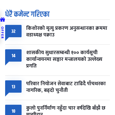
धेरै कमेन्ट गरिएका
किशोरको मृत्यु प्रकरण अनुसन्धानका क्रममा
OFFER
32
वडाध्यक्ष पक्राउ
शासकीय सुधारसम्बन्धी १०० कार्यसूची
14
कार्यान्वयनमा सञ्चार मन्त्रालयको उल्लेख्य
प्रगति
परिवार नियोजन सेवाबाट टाढिदै पाँचथरका
13
नागरिक, बढ्दो चुनौती
कुलो पुनर्निर्माण नहुँदा चार वर्षदेखि बाँझै छ
10
माझीटार