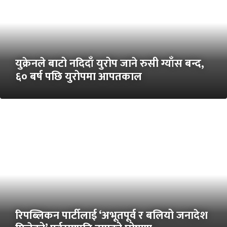
युक्रेनले बाटो नदिदाँ युरोप जाने रुसी ग्याँस बन्द,
६० बर्ष पछि युरोपमा आपतकाल
रिपब्लिकन पार्टीलाई ‘अभूतपूर्व र बलियो जनादेश