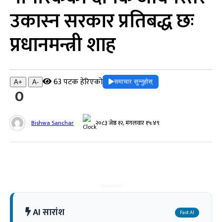
उकास्न सरकार प्रतिबद्ध छः
प्रधानमन्त्री शाह
63 पटक हेरिएको
समाचार सुन्नुहोस्
A+
A-
0
Bishwa Sanchar
२०८३ जेष्ठ १२, मंगलवार १५:४९
-- Sponsored --
AI सारांश
Fast AI