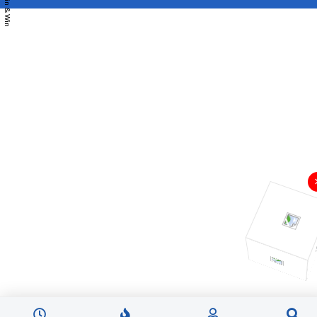
🎡 Spin & Win