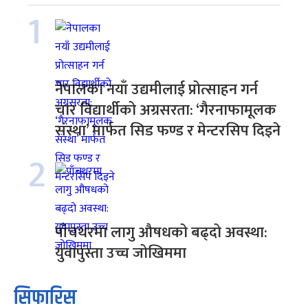
1
नेपालका नयाँ उद्यमीलाई प्रोत्साहन गर्न
चार विद्यार्थीको अग्रसरता: ‘गैरनाफामूलक
संस्था’ मार्फत सिड फण्ड र मेन्टरसिप दिइने
2
पाँचथरमा लागु औषधको बढ्दो अवस्था:
युवापुस्ता उच्च जोखिममा
सिफारिस