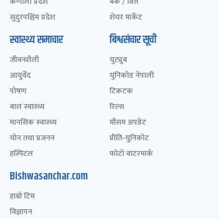
कर्णाली प्रदेश
बैंक / वित्त
सुदुरपश्चिम प्रदेश
शेयर मार्केट
स्वास्थ्य समाचार
बिश्वसंचार सूची
जीवनशैली
युट्युब
आयुर्वेद
युनिकोड नेपाली
पोषण
टिकटक
बाल स्वास्थ्य
रिल्स
मानसिक स्वास्थ्य
मौसम अपडेट
योन तथा प्रजनन
प्रीति-युनिकोट
हस्पिटल
फोटो वाटरमार्क
Bishwasanchar.com
हाम्रो टिम
विज्ञापन